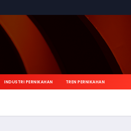
INDUSTRI PERNIKAHAN
TREN PERNIKAHAN