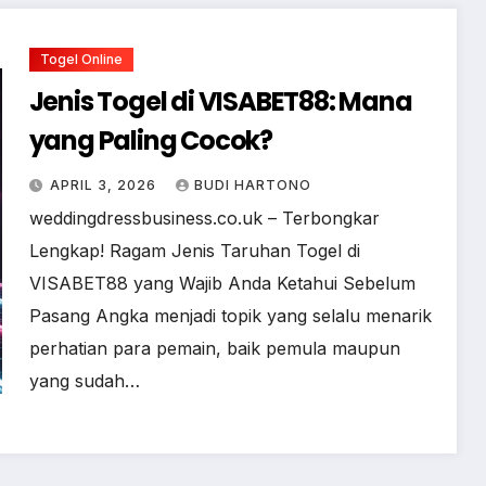
Togel Online
Jenis Togel di VISABET88: Mana
yang Paling Cocok?
APRIL 3, 2026
BUDI HARTONO
weddingdressbusiness.co.uk – Terbongkar
Lengkap! Ragam Jenis Taruhan Togel di
VISABET88 yang Wajib Anda Ketahui Sebelum
Pasang Angka menjadi topik yang selalu menarik
perhatian para pemain, baik pemula maupun
yang sudah…