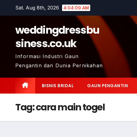
Skip
Sat. Aug 8th, 2026
4:04:10 AM
to
content
weddingdressbu
siness.co.uk
Informasi Industri Gaun
Pengantin dan Dunia Pernikahan
BISNIS BRIDAL
GAUN PENGANTIN
Tag:
cara main togel