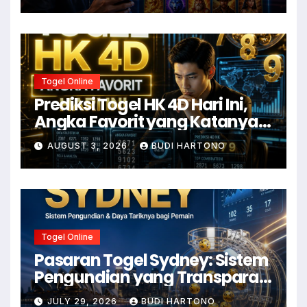
Togel Online
Prediksi Togel HK 4D Hari Ini,
Angka Favorit yang Katanya
Susah Move On
AUGUST 3, 2026
BUDI HARTONO
Togel Online
Pasaran Togel Sydney: Sistem
Pengundian yang Transparan
dan Daya Tariknya
JULY 29, 2026
BUDI HARTONO