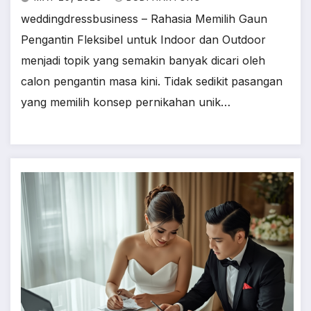
weddingdressbusiness – Rahasia Memilih Gaun
Pengantin Fleksibel untuk Indoor dan Outdoor
menjadi topik yang semakin banyak dicari oleh
calon pengantin masa kini. Tidak sedikit pasangan
yang memilih konsep pernikahan unik…