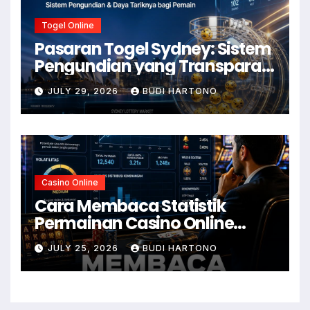
Togel Online
Pasaran Togel Sydney: Sistem
Pengundian yang Transparan
dan Daya Tariknya
JULY 29, 2026
BUDI HARTONO
Casino Online
Cara Membaca Statistik
Permainan Casino Online
dengan Lebih Mudah
JULY 25, 2026
BUDI HARTONO