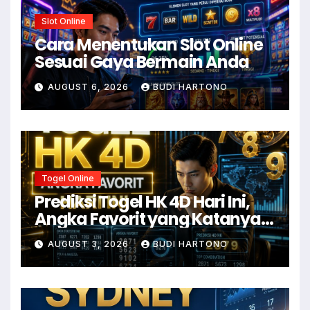
Slot Online
Cara Menentukan Slot Online
Sesuai Gaya Bermain Anda
AUGUST 6, 2026
BUDI HARTONO
Togel Online
Prediksi Togel HK 4D Hari Ini,
Angka Favorit yang Katanya
Susah Move On
AUGUST 3, 2026
BUDI HARTONO