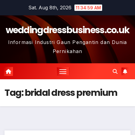
Skip
Sat. Aug 8th, 2026
11:35:00 AM
to
content
weddingdressbusiness.co.uk
Informasi Industri Gaun Pengantin dan Dunia
Pernikahan
Tag:
bridal dress premium