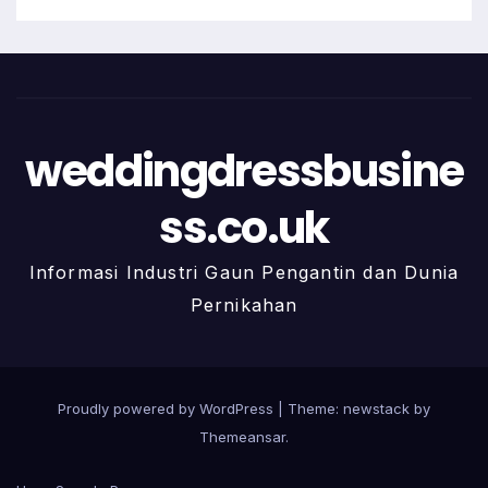
weddingdressbusine
ss.co.uk
Informasi Industri Gaun Pengantin dan Dunia
Pernikahan
Proudly powered by WordPress
|
Theme: newstack by
Themeansar
.