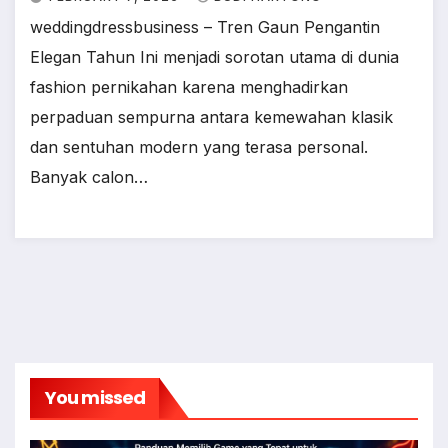
weddingdressbusiness – Tren Gaun Pengantin
Elegan Tahun Ini menjadi sorotan utama di dunia
fashion pernikahan karena menghadirkan
perpaduan sempurna antara kemewahan klasik
dan sentuhan modern yang terasa personal.
Banyak calon…
You missed