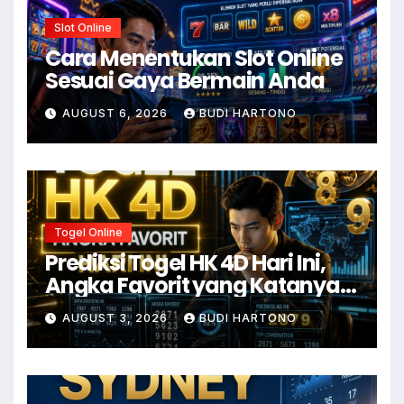
Slot Online
Cara Menentukan Slot Online
Sesuai Gaya Bermain Anda
AUGUST 6, 2026
BUDI HARTONO
Togel Online
Prediksi Togel HK 4D Hari Ini,
Angka Favorit yang Katanya
Susah Move On
AUGUST 3, 2026
BUDI HARTONO