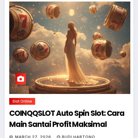
Slot Online
COINQQSLOT Auto Spin Slot: Cara
Main Santai Profit Maksimal
MARCH 27, 2026
BUDI HARTONO