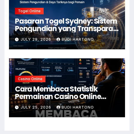
Togel Online
Pasaran Togel Sydney: Sistem
Pengundian yang Transparan
dan Daya Tariknya
JULY 29, 2026
BUDI HARTONO
Casino Online
Cara Membaca Statistik
Permainan Casino Online
dengan Lebih Mudah
JULY 25, 2026
BUDI HARTONO