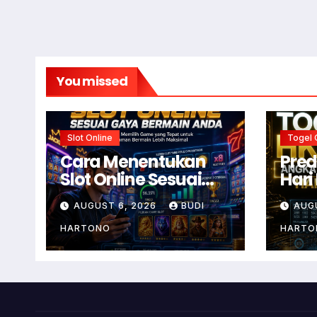
You missed
Slot Online
Togel 
Cara Menentukan
Pred
Slot Online Sesuai
Hari
Gaya Bermain Anda
Favo
AUGUST 6, 2026
BUDI
AUG
Kat
Mov
HARTONO
HARTO