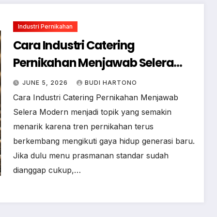
Industri Pernikahan
Cara Industri Catering
Pernikahan Menjawab Selera
Modern
JUNE 5, 2026
BUDI HARTONO
Cara Industri Catering Pernikahan Menjawab
Selera Modern menjadi topik yang semakin
menarik karena tren pernikahan terus
berkembang mengikuti gaya hidup generasi baru.
Jika dulu menu prasmanan standar sudah
dianggap cukup,…