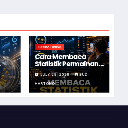
Casino Online
Cara Membaca
Statistik Permainan
ng
Casino Online
JULY 25, 2026
BUDI
dengan Lebih Mudah
HARTONO