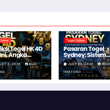
Online
Togel Online
iksi Togel HK 4D
Pasaran Togel
 Ini, Angka
Sydney: Sistem
rit yang
Pengundian ya
UST 3, 2026
BUDI
JULY 29, 2026
BUDI
anya Susah
Transparan dan
e On
Daya Tariknya
NO
HARTONO