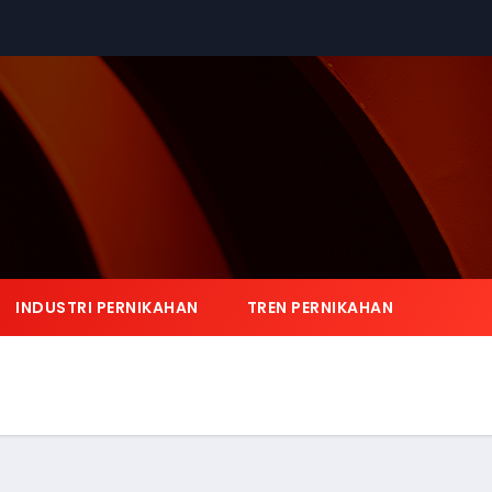
INDUSTRI PERNIKAHAN
TREN PERNIKAHAN