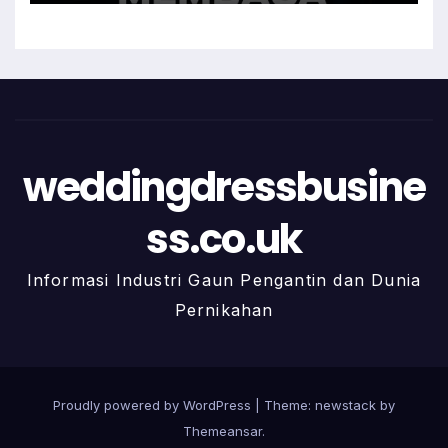
weddingdressbusine
ss.co.uk
Informasi Industri Gaun Pengantin dan Dunia
Pernikahan
Proudly powered by WordPress
|
Theme: newstack by
Themeansar
.