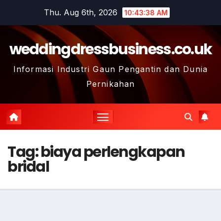
Skip
Thu. Aug 6th, 2026
10:43:38 AM
to
content
weddingdressbusiness.co.uk
Informasi Industri Gaun Pengantin dan Dunia
Pernikahan
Tag:
biaya perlengkapan
bridal