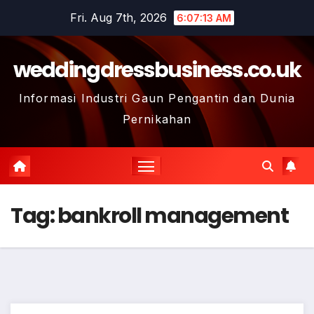
Skip
Fri. Aug 7th, 2026
6:07:13 AM
to
content
weddingdressbusiness.co.uk
Informasi Industri Gaun Pengantin dan Dunia
Pernikahan
Tag:
bankroll management