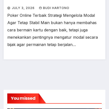
JULY 3, 2026
BUDI HARTONO
Poker Online Terbaik Strategi Mengelola Modal
Agar Tetap Stabil Main bukan hanya membahas
cara bermain kartu dengan baik, tetapi juga
menekankan pentingnya mengatur modal secara
bijak agar permainan tetap berjalan…
You missed