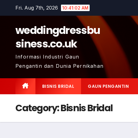
Skip
Fri. Aug 7th, 2026
10:41:03 AM
to
content
weddingdressbu
siness.co.uk
Informasi Industri Gaun
Pengantin dan Dunia Pernikahan
BISNIS BRIDAL
GAUN PENGANTIN
Category:
Bisnis Bridal