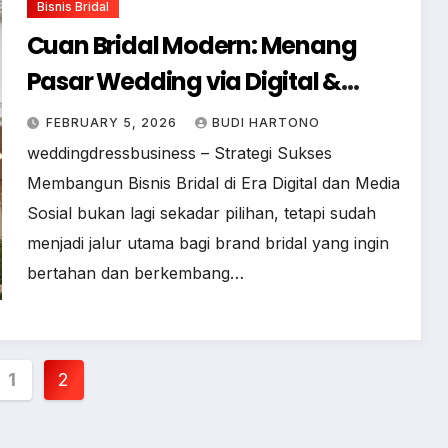
Bisnis Bridal
Cuan Bridal Modern: Menang
Pasar Wedding via Digital &
Sosmed
FEBRUARY 5, 2026
BUDI HARTONO
weddingdressbusiness – Strategi Sukses
Membangun Bisnis Bridal di Era Digital dan Media
Sosial bukan lagi sekadar pilihan, tetapi sudah
menjadi jalur utama bagi brand bridal yang ingin
bertahan dan berkembang…
s
1
2
nation