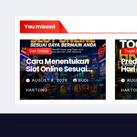
You missed
Slot Online
Togel 
Cara Menentukan
Pred
Slot Online Sesuai
Hari
Gaya Bermain Anda
Favo
AUGUST 6, 2026
BUDI
AUG
Kat
Mov
HARTONO
HARTO