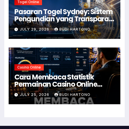
Togel Online
Pasaran Togel Sydney: Sistem
Pengundian yang Transparan
dan Daya Tariknya
JULY 29, 2026
BUDI HARTONO
Casino Online
Cara Membaca Statistik
Permainan Casino Online
dengan Lebih Mudah
JULY 25, 2026
BUDI HARTONO