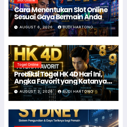
Slot Online
Cara Menentukan Slot Online
Sesuai Gaya Bermain Anda
AUGUST 6, 2026
BUDI HARTONO
Togel Online
Prediksi Togel HK 4D Hari Ini,
Angka Favorit yang Katanya
Susah Move On
AUGUST 3, 2026
BUDI HARTONO